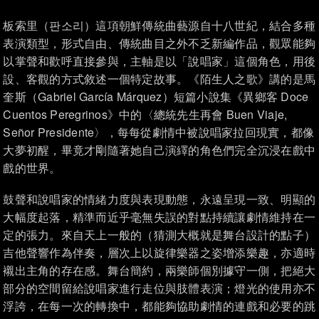
板索里（판소리）這項朝鮮傳統曲藝源自十八世紀，結合多種
表演類型，形式自由、傳統曲目之外不乏新編作品，觀眾能夠
以掌聲和歡呼直接參與，主軸是以「說唱家」這個角色，用後
設、客觀的方式敘述一個特定故事。《陌生人之歌》講的是馬
奎斯（Gabriel García Márquez）短篇小說集《異鄉客 Doce
Cuentos Peregrinos》中的〈總統先生再會 Buen Viaje,
Señor Presidente〉，每每從劇情中被說唱家拉回現實，都像
大夢初醒，畢竟才剛隨著她自己演繹的角色們完全沉浸在戲中
戲的世界。
鼓聲和說唱家的情緒力度與表現動態，永遠呈現一致、明顯的
大幅度起落，精準而近乎毫無失誤的對點持續讓劇情維持在一
定的張力。來自天上一般的（猜測大概就是舞台設計的點子）
吉他聲響作為伴奏，層次上以旋律樂器之姿增添樂趣，亦適時
襯出主角的存在感。舞台簡約，兩樂師個別據守一側，把絕大
部分的空間留給說唱家進行走位與肢體表演；燈光的使用亦不
浮誇，在每一次的轉換中，都能夠協助劇情的連戲和必要的跳