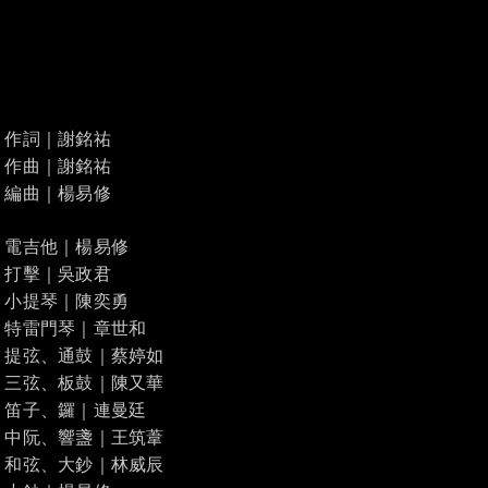
作詞｜謝銘祐
作曲｜謝銘祐
編曲｜楊易修
電吉他｜楊易修
打擊｜吳政君
小提琴｜陳奕勇
特雷門琴｜章世和
提弦、通鼓｜蔡婷如
三弦、板鼓｜陳又華
笛子、鑼｜連曼廷
中阮、響盞｜王筑葦
和弦、大鈔｜林威辰