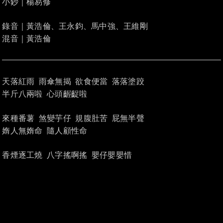
小鈔｜楊易修
錄音｜黃浩倫、王永鈞、馬中強、王維剛
混音｜黃浩倫
天落紅雨 雨傘無揭 欲食便當 落落塗跤
半斤八兩啦 心頭齷齪啦
來種番薯 煞變芋仔 規腹肚苦 屁無半聲
媠人無媠命 隨人顧性命
香煙逐工燒 八字搖啊搖 嬰仔嬰嬰惜