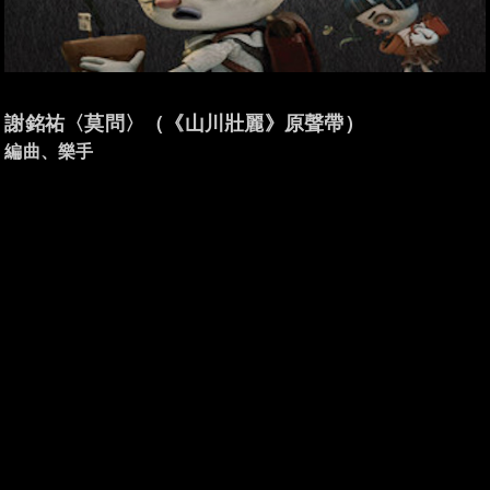
謝銘祐〈莫問〉（《山川壯麗》原聲帶）
編曲、樂手