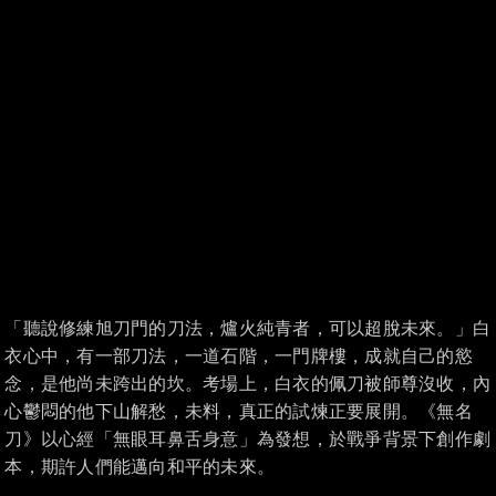
「聽說修練旭刀門的刀法，爐火純青者，可以超脫未來。」白
衣心中，有一部刀法，一道石階，一門牌樓，成就自己的慾
念，是他尚未跨出的坎。考場上，白衣的佩刀被師尊沒收，內
心鬱悶的他下山解愁，未料，真正的試煉正要展開。《無名
刀》以心經「無眼耳鼻舌身意」為發想，於戰爭背景下創作劇
本，期許人們能邁向和平的未來。