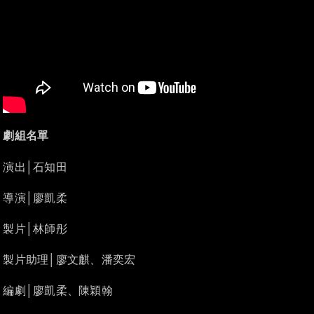
劇組名單
演出│石知田
導演│廖凱柔
製片│林師彤
製片助理│廖文麒、潘奕宏
編劇│廖凱柔、陳穎翰