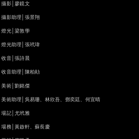
攝影│廖鏡文
攝影助理│張景翔
燈光│梁敦學
燈光助理│張玳瑋
收音│張詩晨
收音助理│陳柏勛
美術│劉銘傑
美術助理│吳易珊、林欣吾、鄧奕廷、何宜晴
場記│尤玳雅
場務│黃啟軒、蘇長慶