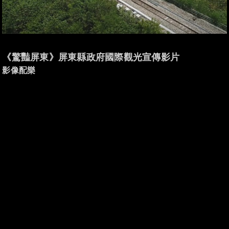
《驚豔屏東》屏東縣政府國際觀光宣傳影片
影像配樂