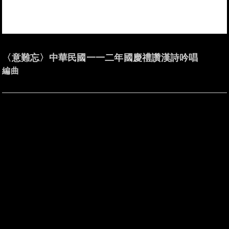
〈意難忘〉中華民國一一二年國慶禮讚漢詩吟唱
編曲