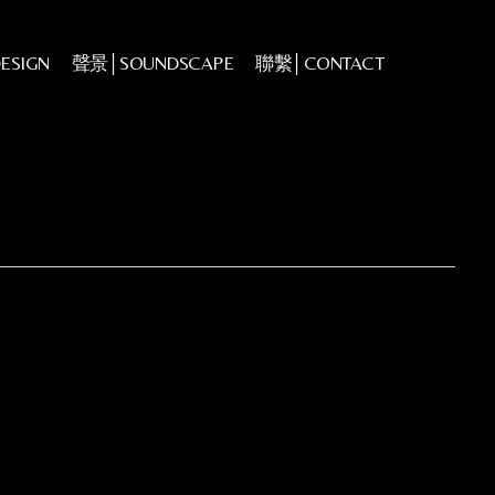
ESIGN
聲景│SOUNDSCAPE
聯繫│CONTACT