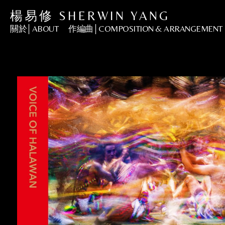
楊易修 SHERWIN YANG
關於│ABOUT
作編曲│COMPOSITION & ARRANGEMENT