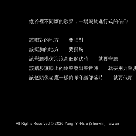
縱谷裡不間斷的歌聲，一場屬於進行式的信仰
該唱對的地方 要唱對
該挺胸的地方 要挺胸
該彎腰模仿海浪高低起伏時 就要彎腰
該踏步讓膝上的鈴聲發出聲音時 就要用力踏
該低頭像老鷹一樣俯瞰守護部落時 就要低頭
All Rights Reserved © 2026 Yang, Yi-Hsiu (Sherwin) Taiwan